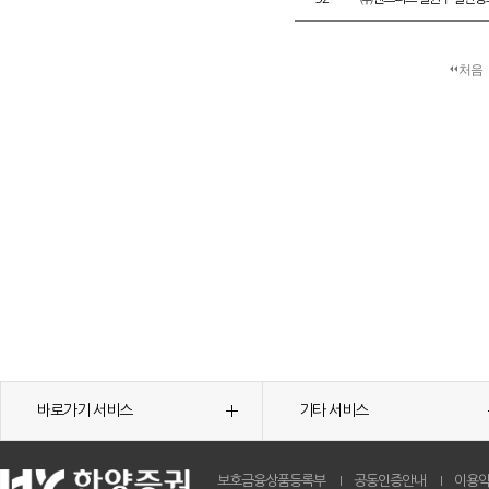
처음
바로가기 서비스
기타 서비스
보호금융상품등록부
공동인증안내
이용