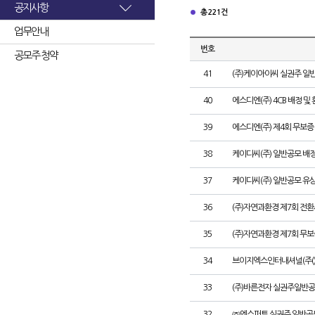
공지사항
총 221건
업무안내
번호
공모주 청약
41
(주)케이아이씨 실권주 일
40
에스디엔(주) 4CB 배정 및
39
에스디엔(주) 제4회 무보증
38
케이디씨(주) 일반공모 배
37
케이디씨(주) 일반공모 유
36
(주)자연과환경 제7회 전환
35
(주)자연과환경 제7회 무
34
브이지엑스인터내셔널(주()
33
(주)바른전자 실권주일반공
32
㈜엔스퍼트 실권주 일반공