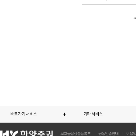
바로가기 서비스
기타 서비스
보호금융상품등록부
공동인증안내
이용