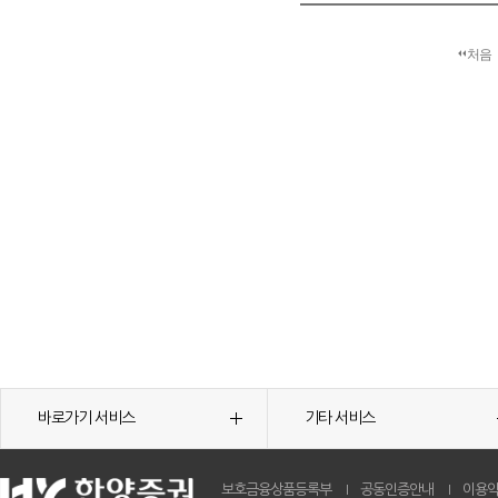
처음
바로가기 서비스
기타 서비스
보호금융상품등록부
공동인증안내
이용