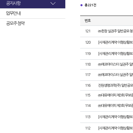
공지사항
총 221건
업무안내
번호
공모주 청약
121
㈜한창 실권주 일반공모 청
120
[사채관리계약 이행상황보고
119
[사채관리계약 이행상황보고
118
㈜에코마이스터 실권주 일
117
㈜에코마이스터 실권주 일
116
진원생명과학(주) 일반공모
115
㈜대유에이피 제3회 무보
114
㈜대유에이피 제3회 무보
113
[사채관리계약 이행상황보
112
[사채관리계약 이행상황보고