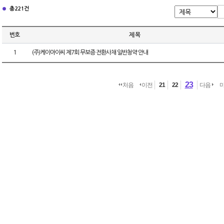
총 221건
번호
제 목
1
(주)케이아이씨 제7회 무보증 전환사채 일반청약 안내
23
처음
이전
21
22
다음