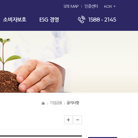
KOR
SITE MAP
인증센터
1588 - 2145
소비자보호
ESG 경영
기업금융
공지사항