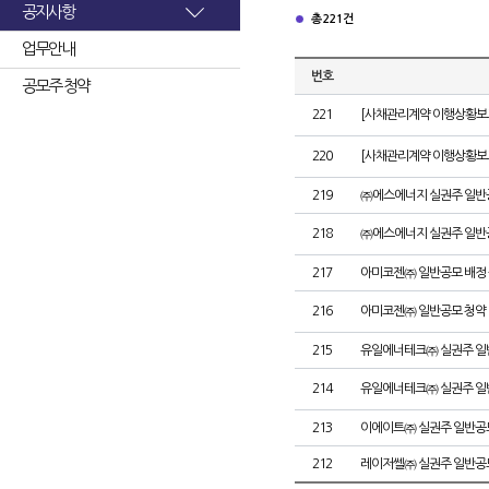
공지사항
총 221건
업무안내
번호
공모주 청약
221
[사채관리계약 이행상황보고
220
[사채관리계약 이행상황보고
219
㈜에스에너지 실권주 일반
218
㈜에스에너지 실권주 일반
217
아미코젠㈜ 일반공모 배정
216
아미코젠㈜ 일반공모 청약
215
유일에너테크㈜ 실권주 일
214
유일에너테크㈜ 실권주 일
213
이에이트㈜ 실권주 일반공
212
레이저쎌㈜ 실권주 일반공