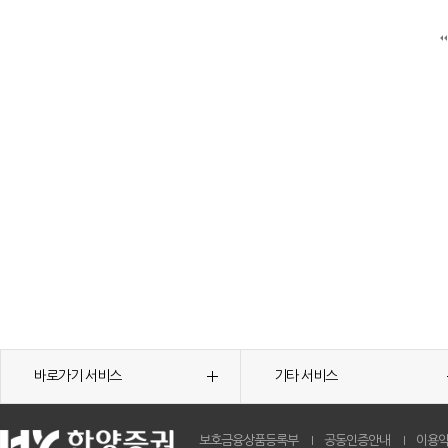
바로가기 서비스
기타 서비스
보호금융상품등록부
공동인증안내
이용