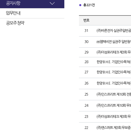
공지사항
총 221건
업무안내
번호
공모주 청약
31
(주)바른전자 실권주일반공
30
㈜엠텍비젼 실권주 일반청
29
(주)미성포리테크 제3회 
28
한양 B.H.E. 기업인수목적
27
한양 B.H.E. 기업인수목적(주
26
한양 B.H.E. 기업인수목적(
25
(주)인스프리트 제10회 전
24
(주)인스프리트 제10회 무
23
(주)미성포리테크 제3회 
22
(주)엔스퍼트 제3회 무보증