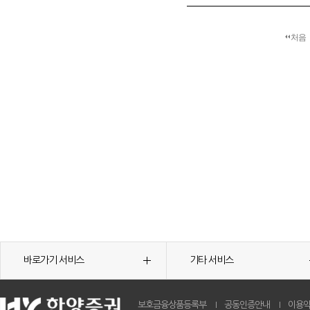
처음
바로가기 서비스
기타 서비스
보호금융상품등록부
공동인증안내
이용