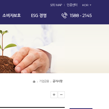
KOR
SITE MAP
인증센터
1588 - 2145
소비자보호
ESG 경영
기업금융
공지사항