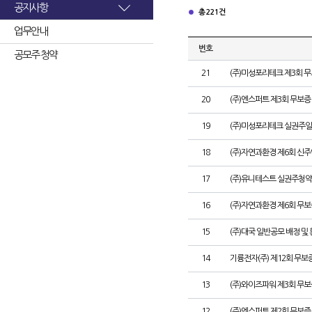
공지사항
총 221건
업무안내
번호
공모주 청약
21
(주)미성포리테크 제3회 
20
(주)엔스퍼트 제3회 무보
19
(주)미성포리테크 실권주일
18
(주)자연과환경 제6회 신
17
(주)유니테스트 실권주청약
16
(주)자연과환경 제6회 무
15
(주)대국 일반공모 배정 및
14
기륭전자(주) 제12회 무보
13
(주)와이즈파워 제3회 무보
12
(주)엔스퍼트 제2회 무보증