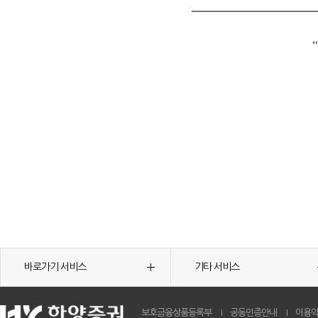
바로가기 서비스
기타 서비스
보호금융상품등록부
공동인증안내
이용