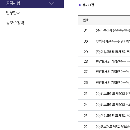
공지사항
총 221건
업무안내
번호
공모주 청약
31
(주)바른전자 실권주일반공
30
㈜엠텍비젼 실권주 일반청
29
(주)미성포리테크 제3회 
28
한양 B.H.E. 기업인수목적
27
한양 B.H.E. 기업인수목적(주
26
한양 B.H.E. 기업인수목적(
25
(주)인스프리트 제10회 전
24
(주)인스프리트 제10회 무
23
(주)미성포리테크 제3회 
22
(주)엔스퍼트 제3회 무보증