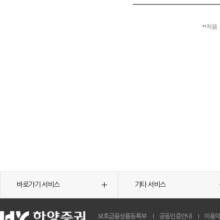
처음
바로가기 서비스
기타 서비스
보호금융상품등록부
공동인증안내
이용