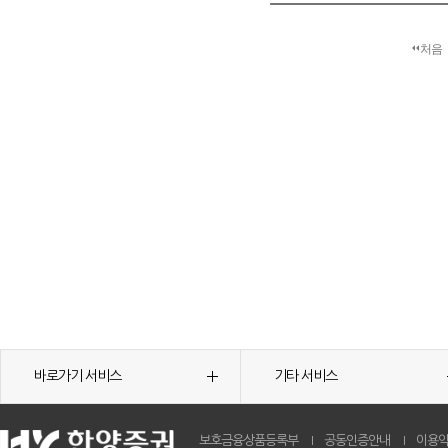
처음
바로가기 서비스
기타 서비스
보호금융상품등록부
공동인증안내
이용