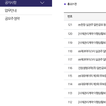
공지사항
총 221건
업무안내
번호
공모주 청약
121
㈜한창 실권주 일반공모 청
120
[사채관리계약 이행상황보고
119
[사채관리계약 이행상황보고
118
㈜에코마이스터 실권주 일
117
㈜에코마이스터 실권주 일
116
진원생명과학(주) 일반공모
115
㈜대유에이피 제3회 무보
114
㈜대유에이피 제3회 무보
113
[사채관리계약 이행상황보
112
[사채관리계약 이행상황보고