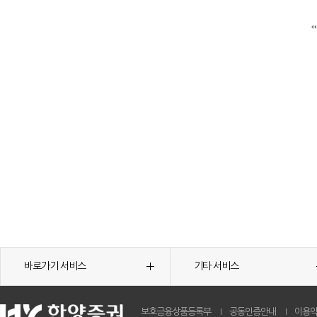
바로가기 서비스
기타 서비스
보호금융상품등록부
공동인증안내
이용