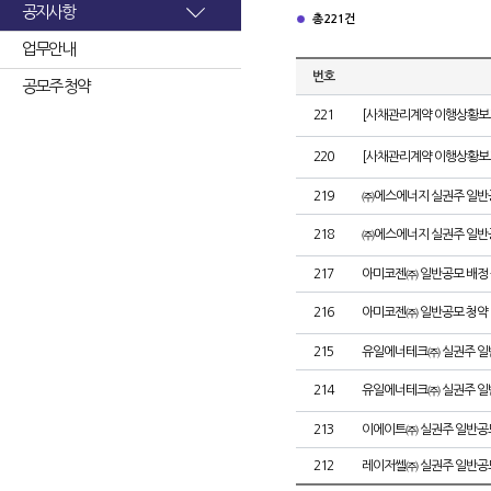
공지사항
총 221건
업무안내
번호
공모주 청약
221
[사채관리계약 이행상황보고
220
[사채관리계약 이행상황보고
219
㈜에스에너지 실권주 일반
218
㈜에스에너지 실권주 일반
217
아미코젠㈜ 일반공모 배정
216
아미코젠㈜ 일반공모 청약
215
유일에너테크㈜ 실권주 일
214
유일에너테크㈜ 실권주 일
213
이에이트㈜ 실권주 일반공
212
레이저쎌㈜ 실권주 일반공