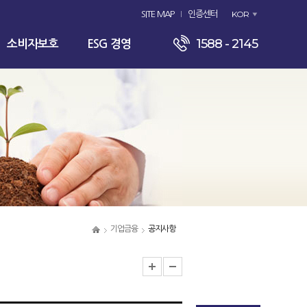
KOR
SITE MAP
인증센터
1588 - 2145
소비자보호
ESG 경영
기업금융
공지사항