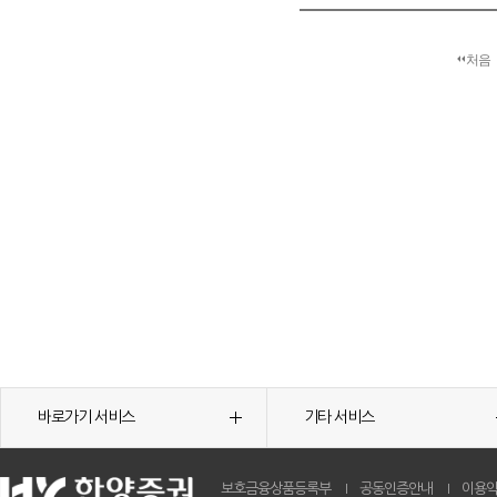
처음
바로가기 서비스
기타 서비스
보호금융상품등록부
공동인증안내
이용