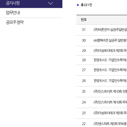
공지사항
총 221건
업무안내
번호
공모주 청약
31
(주)바른전자 실권주일반공
30
㈜엠텍비젼 실권주 일반청
29
(주)미성포리테크 제3회 
28
한양 B.H.E. 기업인수목적
27
한양 B.H.E. 기업인수목적(주
26
한양 B.H.E. 기업인수목적(
25
(주)인스프리트 제10회 전
24
(주)인스프리트 제10회 무
23
(주)미성포리테크 제3회 
22
(주)엔스퍼트 제3회 무보증