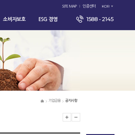
KOR
SITE MAP
인증센터
1588 - 2145
소비자보호
ESG 경영
기업금융
공지사항