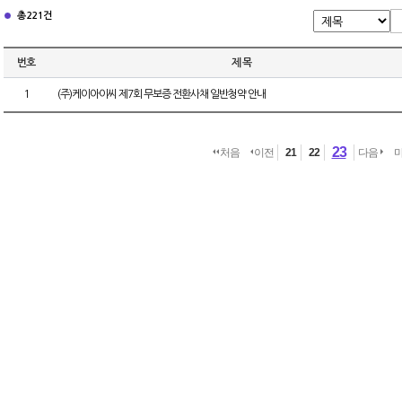
총 221건
번호
제 목
1
(주)케이아이씨 제7회 무보증 전환사채 일반청약 안내
23
처음
이전
21
22
다음