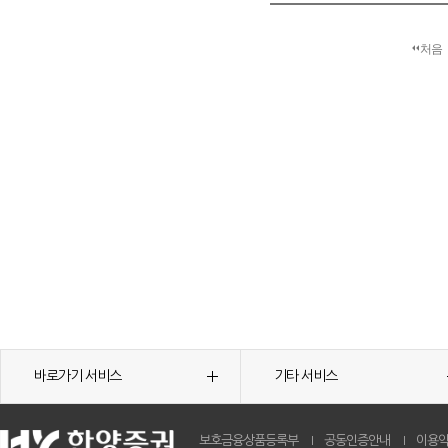
처음
바로가기 서비스
기타 서비스
보호금융상품등록부
공동인증안내
이용