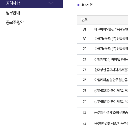
공지사항
총 221건
업무안내
번호
공모주 청약
81
에코바이오홀딩스(주) 일
80
한국자산신탁(주) 신규상장
79
한국자산신탁(주) 신규상장
78
이엘케이(주) 배정 및 환불
77
현대상선 공모사채 사채권자
76
이엘케이㈜ 실권주 일반공
75
(주)에프티이앤이 제8회 
74
(주)에프티이앤이 제8회 
73
㈜한화건설 제85회 무보증
72
(주)한화건설 제85회 무보