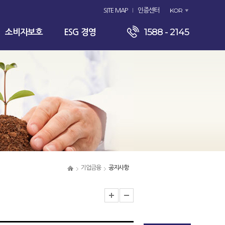
KOR
SITE MAP
인증센터
1588 - 2145
소비자보호
ESG 경영
기업금융
공지사항