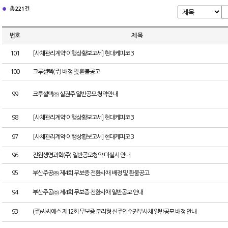
총 221건
번호
제 목
101
[사채관리계약 이행상황보고서] 현대케피코 3
100
크루셜텍(주) 배정 및 환불공고
99
크루셜텍㈜ 실권주 일반공모 청약안내
98
[사채관리계약 이행상황보고서] 현대케피코 3
97
[사채관리계약 이행상황보고서] 현대케피코 3
96
진원생명과학(주) 일반공모청약 미실시 안내
95
부산주공㈜ 제4회 무보증 전환사채 배정 및 환불공고
94
부산주공㈜ 제4회 무보증 전환사채 일반공모 안내
93
(주)씨씨에스 제12회 무보증 분리형 신주인수권부사채 일반공모 배정 안내