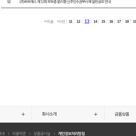
92
(주)씨씨에스 제12회 무보증 분리형 신주인수권부사채 일반공모 안내
13
처음
이전
11
12
14
15
16
17
18
1
회사소개
금융상품
안내
이용약관
상품공시실
개인정보처리방침