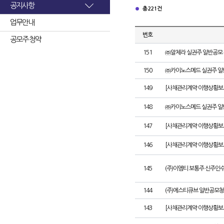
공지사항
총 221건
업무안내
번호
공모주 청약
151
㈜알체라 실권주 일반공모 
150
㈜카이노스메드 실권주 일
149
[사채관리계약 이행상황보고서
148
㈜카이노스메드 실권주 일
147
[사채관리계약 이행상황보고
146
[사채관리계약 이행상황보고
145
(주)이엠티 보통주 신주인
144
(주)에스티큐브 일반공모청
143
[사채관리계약 이행상황보고서