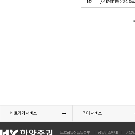
142
[사채관리계약 이행상황보고
바로가기 서비스
기타 서비스
보호금융상품등록부
공동인증안내
이용