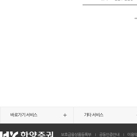
바로가기 서비스
기타 서비스
보호금융상품등록부
공동인증안내
이용