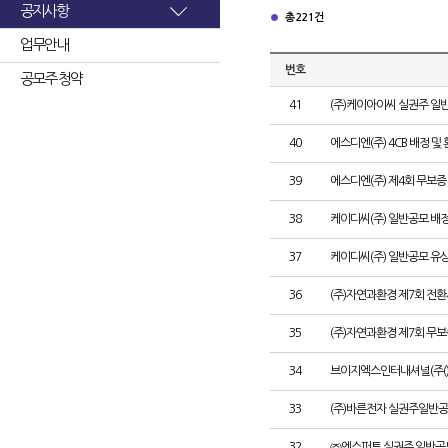
공지사항
총 221건
업무안내
번호
공모주 청약
41
(주)케이아이씨 실권주 일
40
에스디엔(주) 4CB 배정 및
39
에스디엔(주) 제4회 무보증
38
케이디씨(주) 일반공모 배
37
케이디씨(주) 일반공모 유
36
(주)자연과환경 제7회 전환
35
(주)자연과환경 제7회 무
34
브이지엑스인터내셔널(주()
33
(주)바른전자 실권주일반공
32
㈜엔스퍼트 실권주 일반공