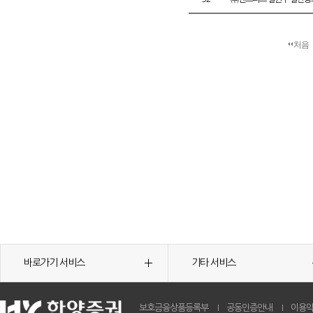
처음
바로가기 서비스
기타 서비스
보호금융상품등록부
공동인증안내
이용