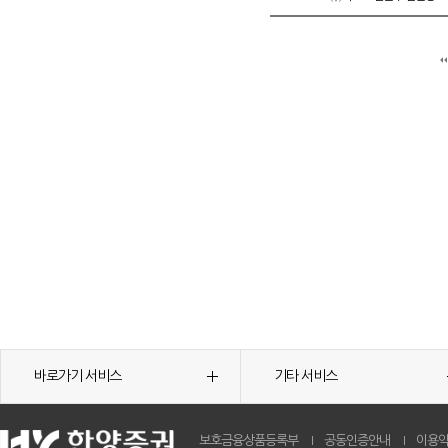
바로가기 서비스
기타 서비스
보호금융상품등록부
공동인증안내
이용