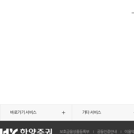
바로가기 서비스
기타 서비스
보호금융상품등록부
공동인증안내
이용