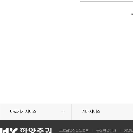
바로가기 서비스
기타 서비스
보호금융상품등록부
공동인증안내
이용