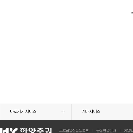
바로가기 서비스
기타 서비스
보호금융상품등록부
공동인증안내
이용