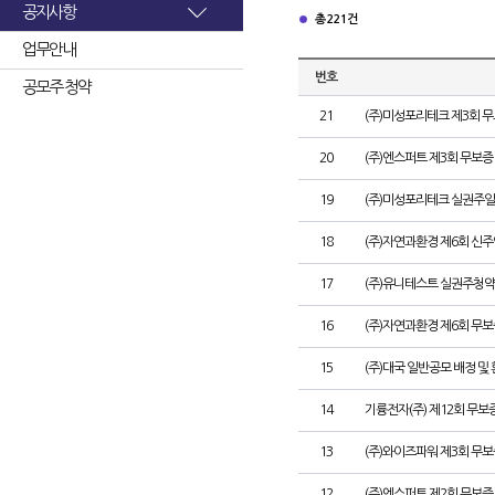
공지사항
총 221건
업무안내
번호
공모주 청약
21
(주)미성포리테크 제3회 
20
(주)엔스퍼트 제3회 무보
19
(주)미성포리테크 실권주일
18
(주)자연과환경 제6회 신
17
(주)유니테스트 실권주청약
16
(주)자연과환경 제6회 무
15
(주)대국 일반공모 배정 및
14
기륭전자(주) 제12회 무보
13
(주)와이즈파워 제3회 무보
12
(주)엔스퍼트 제2회 무보증