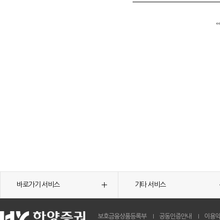
바로가기 서비스
기타 서비스
보호금융상품등록부
공동인증안내
이용