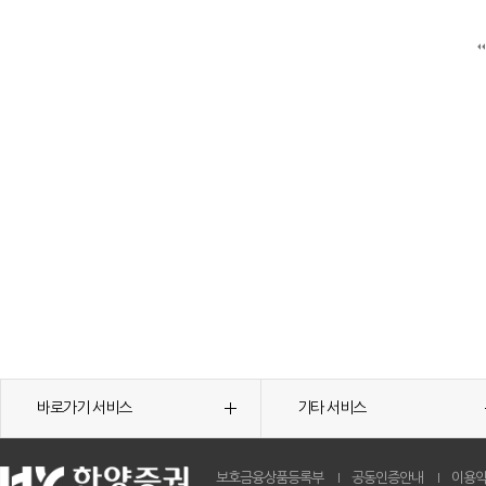
바로가기 서비스
기타 서비스
보호금융상품등록부
공동인증안내
이용