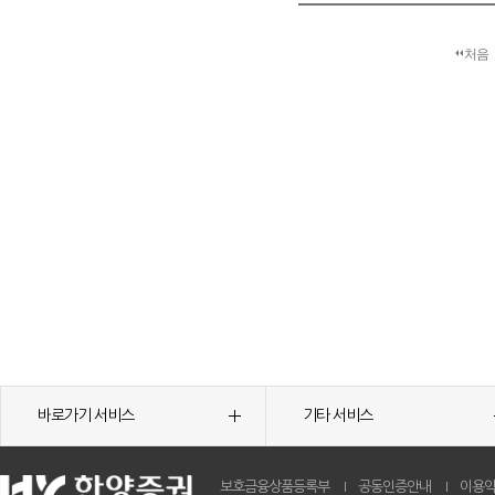
처음
바로가기 서비스
기타 서비스
보호금융상품등록부
공동인증안내
이용