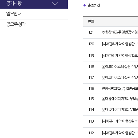
공지사항
총 221건
업무안내
번호
공모주 청약
121
㈜한창 실권주 일반공모 청
120
[사채관리계약 이행상황보고
119
[사채관리계약 이행상황보고
118
㈜에코마이스터 실권주 일
117
㈜에코마이스터 실권주 일
116
진원생명과학(주) 일반공모
115
㈜대유에이피 제3회 무보
114
㈜대유에이피 제3회 무보
113
[사채관리계약 이행상황보
112
[사채관리계약 이행상황보고