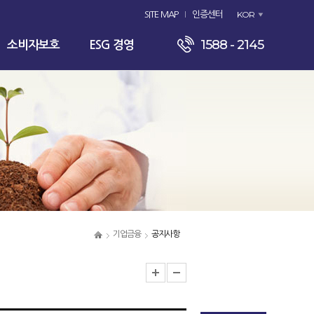
KOR
SITE MAP
인증센터
1588 - 2145
소비자보호
ESG 경영
기업금융
공지사항