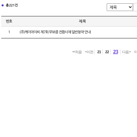
총 221건
번호
제 목
1
(주)케이아이씨 제7회 무보증 전환사채 일반청약 안내
23
처음
이전
21
22
다음