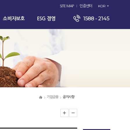
KOR
SITE MAP
인증센터
1588 - 2145
소비자보호
ESG 경영
기업금융
공지사항