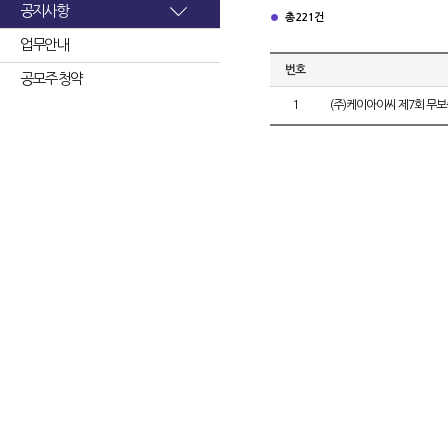
공지사항
총 221건
업무안내
번호
공모주 청약
1
(주)케이아이씨 제7회 무