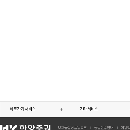
바로가기 서비스
기타 서비스
보호금융상품등록부
공동인증안내
이용