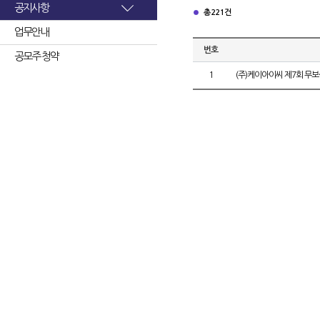
공지사항
총 221건
업무안내
번호
공모주 청약
1
(주)케이아이씨 제7회 무