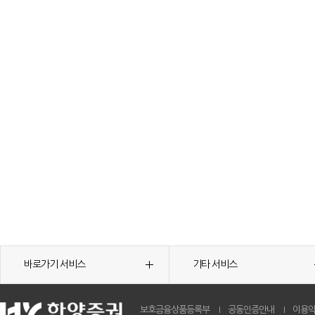
바로가기 서비스
기타 서비스
보호금융상품등록부
공동인증안내
이용