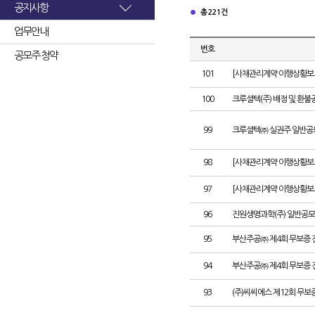
공지사항
총 221건
업무안내
번호
공모주 청약
101
[사채관리계약 이행상황보고
100
크루셜텍(주) 배정 및 환불
99
크루셜텍㈜ 실권주 일반공
98
[사채관리계약 이행상황보고
97
[사채관리계약 이행상황보고
96
진원생명과학(주) 일반공모
95
부산주공㈜ 제4회 무보증 
94
부산주공㈜ 제4회 무보증 
93
(주)씨씨에스 제12회 무