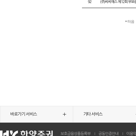
92
(주)씨씨에스 제12회 무
처음
바로가기 서비스
기타 서비스
보호금융상품등록부
공동인증안내
이용