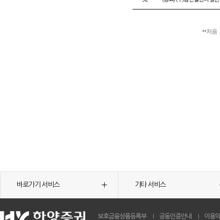
처음
바로가기 서비스
기타 서비스
보호금융상품등록부
공동인증안내
이용