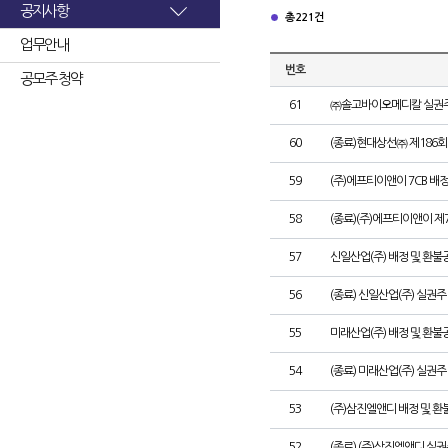
공지사항
총 221건
업무안내
번호
공모주 청약
61
㈜솔고바이오메디칼 실권주
60
(종료)현대상선㈜ 제186
59
(주)에프티이앤이 7CB 배
58
(종료)(주)에프티이앤이 
57
신일산업(주) 배정 및 환불
56
(종료) 신일산업(주) 실권
55
미래산업(주) 배정 및 환불
54
(종료) 미래산업(주) 실권
53
(주)삼진엘앤디 배정 및 
52
(종료) (주)삼진엘앤디 실