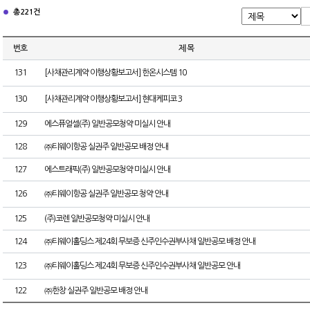
총 221건
번호
제 목
131
[사채관리계약 이행상황보고서] 한온시스템 10
130
[사채관리계약 이행상황보고서] 현대케피코 3
129
에스퓨얼셀(주) 일반공모청약 미실시 안내
128
㈜티웨이항공 실권주 일반공모 배정 안내
127
에스트래픽(주) 일반공모청약 미실시 안내
126
㈜티웨이항공 실권주 일반공모 청약 안내
125
(주)코렌 일반공모청약 미실시 안내
124
㈜티웨이홀딩스 제24회 무보증 신주인수권부사채 일반공모 배정 안내
123
㈜티웨이홀딩스 제24회 무보증 신주인수권부사채 일반공모 안내
122
㈜한창 실권주 일반공모 배정 안내