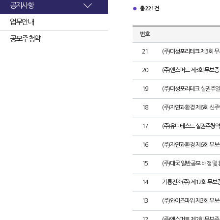
공지사항
총 221건
업무안내
번호
공모주 청약
21
(주)미성포리테크 제3회 
20
(주)엔스퍼트 제3회 무보
19
(주)미성포리테크 실권주일
18
(주)자연과환경 제6회 신
17
(주)유니테스트 실권주청약
16
(주)자연과환경 제6회 무
15
(주)대국 일반공모 배정 및
14
기륭전자(주) 제12회 무보
13
(주)와이즈파워 제3회 무보
12
(주)엔스퍼트 제2회 무보증