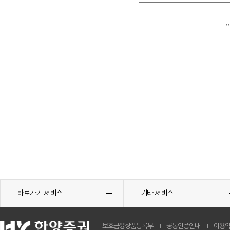
바로가기 서비스
기타 서비스
보호금융상품등록부
공동인증안내
이용