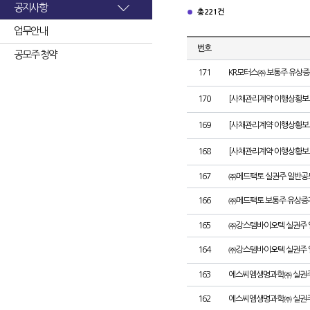
공지사항
총 221건
업무안내
번호
공모주 청약
171
KR모터스㈜ 보통주 유상증
170
[사채관리계약 이행상황보고서
169
[사채관리계약 이행상황보고서
168
[사채관리계약 이행상황보고서
167
㈜메드팩토 실권주 일반공
166
㈜메드팩토 보통주 유상증
165
㈜강스템바이오텍 실권주 
164
㈜강스템바이오텍 실권주 
163
에스씨엠생명과학㈜ 실권주
162
에스씨엠생명과학㈜ 실권주