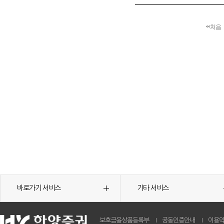
처음
바로가기 서비스
기타 서비스
보호금융상품등록부
공동인증안내
이용