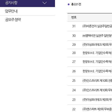
공지사항
총 221건
업무안내
번호
공모주 청약
31
(주)바른전자 실권주일반공
30
㈜엠텍비젼 실권주 일반청
29
(주)미성포리테크 제3회 
28
한양 B.H.E. 기업인수목적
27
한양 B.H.E. 기업인수목적(주
26
한양 B.H.E. 기업인수목적(
25
(주)인스프리트 제10회 전
24
(주)인스프리트 제10회 무
23
(주)미성포리테크 제3회 
22
(주)엔스퍼트 제3회 무보증