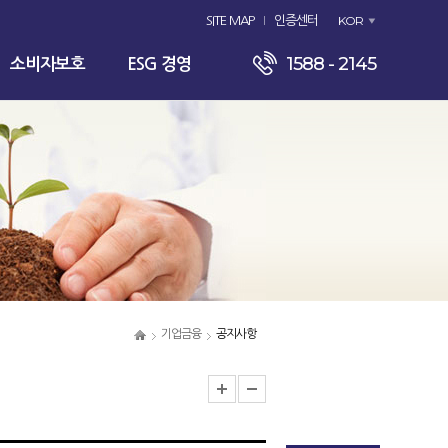
KOR
SITE MAP
인증센터
1588 - 2145
소비자보호
ESG 경영
기업금융
공지사항