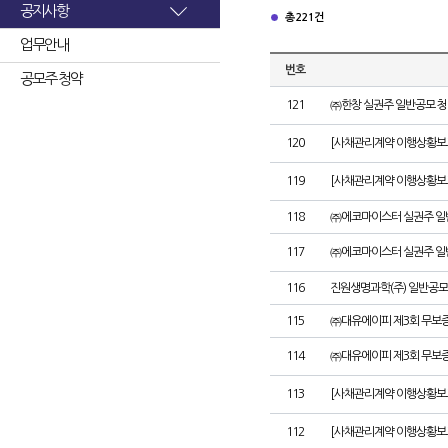
공지사항
총 221건
업무안내
번호
공모주 청약
121
㈜한창 실권주 일반공모 청
120
[사채관리계약 이행상황보고
119
[사채관리계약 이행상황보고
118
㈜에코마이스터 실권주 일
117
㈜에코마이스터 실권주 일
116
진원생명과학(주) 일반공모
115
㈜대유에이피 제3회 무보
114
㈜대유에이피 제3회 무보
113
[사채관리계약 이행상황보
112
[사채관리계약 이행상황보고