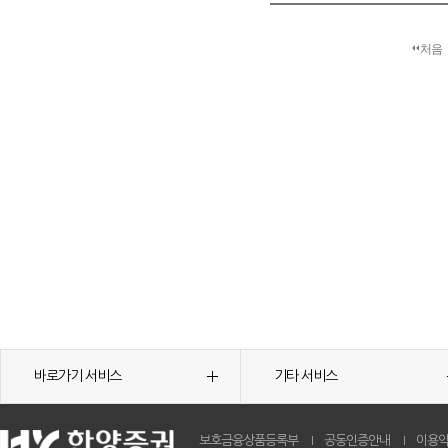
처음
바로가기 서비스
기타 서비스
보호금융상품등록부
공동인증안내
이용