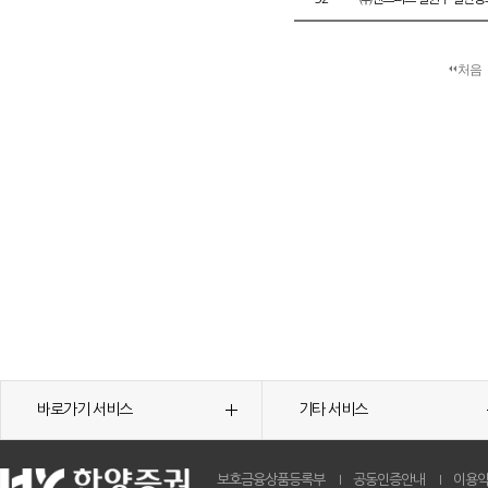
처음
바로가기 서비스
기타 서비스
보호금융상품등록부
공동인증안내
이용