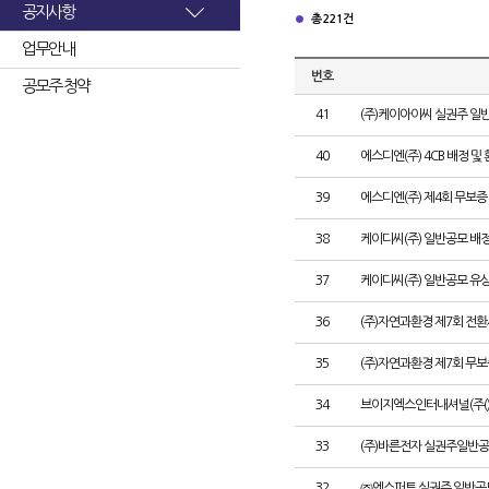
공지사항
총 221건
업무안내
번호
공모주 청약
41
(주)케이아이씨 실권주 일
40
에스디엔(주) 4CB 배정 및
39
에스디엔(주) 제4회 무보증
38
케이디씨(주) 일반공모 배
37
케이디씨(주) 일반공모 유
36
(주)자연과환경 제7회 전환
35
(주)자연과환경 제7회 무
34
브이지엑스인터내셔널(주()
33
(주)바른전자 실권주일반공
32
㈜엔스퍼트 실권주 일반공