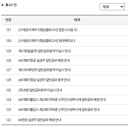
총 221건
번호
제 목
131
[사채관리계약 이행상황보고서] 한온시스템 10
130
[사채관리계약 이행상황보고서] 현대케피코 3
129
에스퓨얼셀(주) 일반공모청약 미실시 안내
128
㈜티웨이항공 실권주 일반공모 배정 안내
127
에스트래픽(주) 일반공모청약 미실시 안내
126
㈜티웨이항공 실권주 일반공모 청약 안내
125
(주)코렌 일반공모청약 미실시 안내
124
㈜티웨이홀딩스 제24회 무보증 신주인수권부사채 일반공모 배정 안내
123
㈜티웨이홀딩스 제24회 무보증 신주인수권부사채 일반공모 안내
122
㈜한창 실권주 일반공모 배정 안내