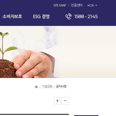
KOR
SITE MAP
인증센터
1588 - 2145
소비자보호
ESG 경영
기업금융
공지사항