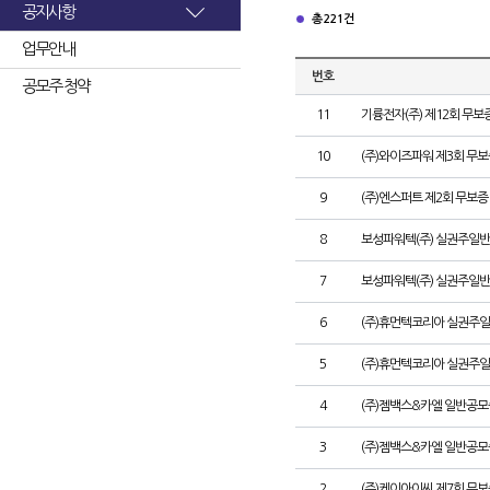
공지사항
총 221건
업무안내
번호
공모주 청약
11
기륭전자(주) 제12회 무보
10
(주)와이즈파워 제3회 무
9
(주)엔스퍼트 제2회 무보
8
보성파워텍(주) 실권주일반
7
보성파워텍(주) 실권주일반
6
(주)휴먼텍코리아 실권주일
5
(주)휴먼텍코리아 실권주일
4
(주)젬백스&카엘 일반공모
3
(주)젬백스&카엘 일반공
2
(주)케이아이씨 제7회 무