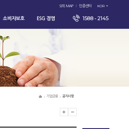
KOR
SITE MAP
인증센터
1588 - 2145
소비자보호
ESG 경영
기업금융
공지사항