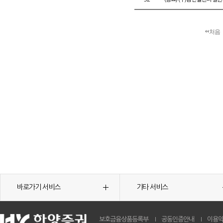
처음
바로가기 서비스
기타 서비스
보호금융상품등록부
공동인증안내
이용