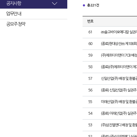
공지사항
총 221건
업무안내
번호
공모주 청약
61
㈜솔고바이오메디칼 실권주
60
(종료)현대상선㈜ 제186
59
(주)에프티이앤이 7CB 배
58
(종료)(주)에프티이앤이 
57
신일산업(주) 배정 및 환불
56
(종료) 신일산업(주) 실권
55
미래산업(주) 배정 및 환불
54
(종료) 미래산업(주) 실권
53
(주)삼진엘앤디 배정 및 
52
(종료) (주)삼진엘앤디 실