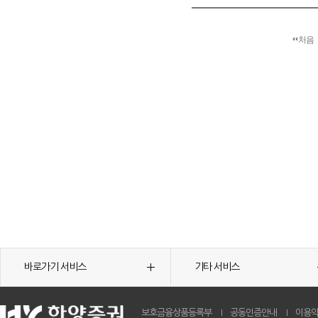
처음
바로가기 서비스
기타 서비스
보호금융상품등록부
공동인증안내
이용