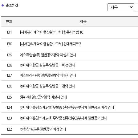
총 221건
번호
제 목
131
[사채관리계약 이행상황보고서] 한온시스템 10
130
[사채관리계약 이행상황보고서] 현대케피코 3
129
에스퓨얼셀(주) 일반공모청약 미실시 안내
128
㈜티웨이항공 실권주 일반공모 배정 안내
127
에스트래픽(주) 일반공모청약 미실시 안내
126
㈜티웨이항공 실권주 일반공모 청약 안내
125
(주)코렌 일반공모청약 미실시 안내
124
㈜티웨이홀딩스 제24회 무보증 신주인수권부사채 일반공모 배정 안내
123
㈜티웨이홀딩스 제24회 무보증 신주인수권부사채 일반공모 안내
122
㈜한창 실권주 일반공모 배정 안내