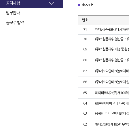
공지사항
총 221건
업무안내
번호
공모주 청약
71
현대상선 공모사채 사채권자
70
(주)스틸플라워 일반공모 
69
(주)스틸플라워 배정 및 
68
(주)스틸플라워 일반공모 
67
(주)네오디안테크놀로지 배
66
(주)네오디안테크놀로지 
65
페이퍼코리아(주) 제106
64
(종료) 페이퍼코리아(주) 
63
(주)솔고바이오메디칼 배정
62
현대상선㈜ 제186회 무보