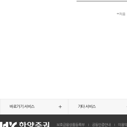
처음
바로가기 서비스
기타 서비스
보호금융상품등록부
공동인증안내
이용