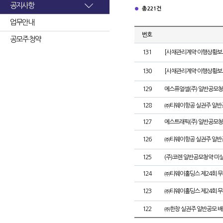
공지사항
총 221건
업무안내
번호
공모주 청약
131
[사채관리계약 이행상황보고
130
[사채관리계약 이행상황보고
129
에스퓨얼셀(주) 일반공모청
128
㈜티웨이항공 실권주 일반
127
에스트래픽(주) 일반공모청
126
㈜티웨이항공 실권주 일반
125
(주)코렌 일반공모청약 미
124
㈜티웨이홀딩스 제24회 
123
㈜티웨이홀딩스 제24회 
122
㈜한창 실권주 일반공모 배