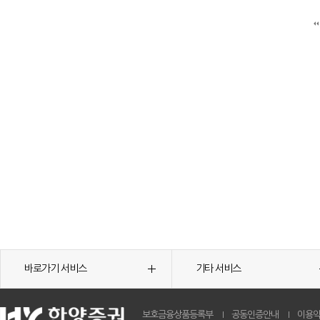
바로가기 서비스
기타 서비스
보호금융상품등록부
공동인증안내
이용