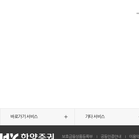
바로가기 서비스
기타 서비스
보호금융상품등록부
공동인증안내
이용